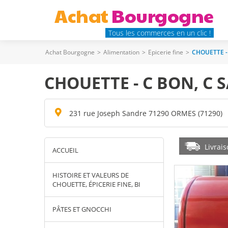
Achat
Bourgogne
Tous les commerces en un clic !
Achat Bourgogne
>
Alimentation
>
Epicerie fine
>
CHOUETTE -
CHOUETTE - C BON, C 
231 rue Joseph Sandre 71290 ORMES (71290)
Livrai
ACCUEIL
HISTOIRE ET VALEURS DE
CHOUETTE, ÉPICERIE FINE, BI
PÂTES ET GNOCCHI