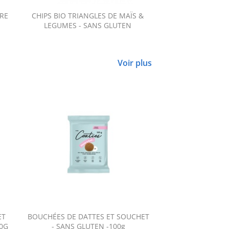
RE
CHIPS BIO TRIANGLES DE MAÏS &
LEGUMES - SANS GLUTEN
Voir plus
ET
BOUCHÉES DE DATTES ET SOUCHET
RISOTTO AUX C
00G
- SANS GLUTEN -100g
SANS GLU