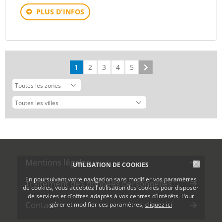
PLUS D'INFOS
1
2
3
4
5
Suivant
Mentions légales
UTILISATION DE COOKIES
En poursuivant votre navigation sans modifier vos paramètres
Traitement des données personnelles
de cookies, vous acceptez l'utilisation des cookies pour disposer
de services et d'offres adaptés à vos centres d'intérêts. Pour
Contact
gérer et modifier ces paramètres,
cliquez ici