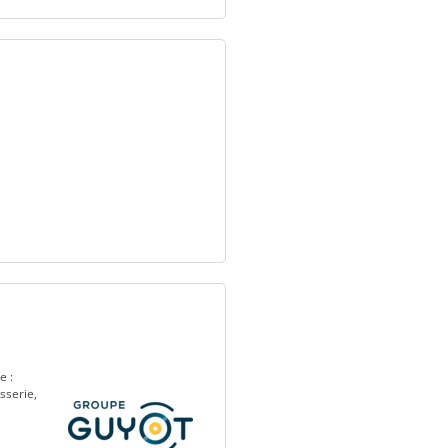
e :
sserie,