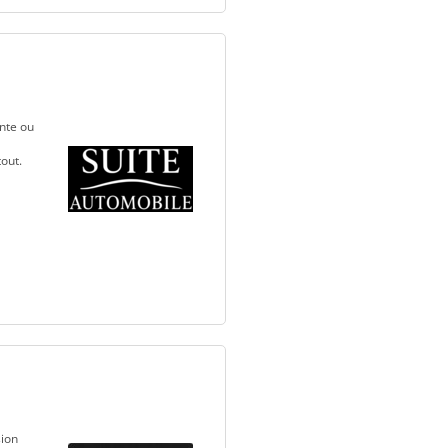
nte ou
out.
sion