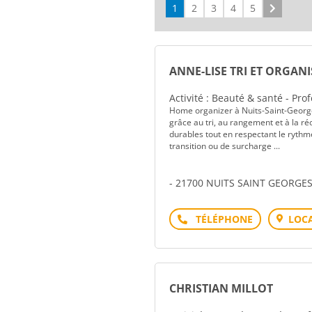
1
2
3
4
5
Suivant
ANNE-LISE TRI ET ORGAN
Activité : Beauté & santé - Pro
Home organizer à Nuits-Saint-George
grâce au tri, au rangement et à la ré
durables tout en respectant le rythm
transition ou de surcharge ...
- 21700 NUITS SAINT GEORGE
Téléphone
LOCA
CHRISTIAN MILLOT