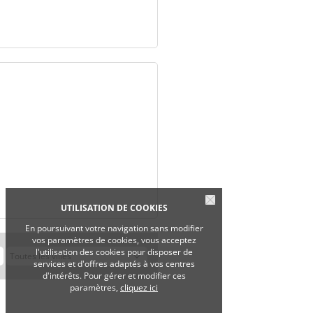
UTILISATION DE COOKIES
En poursuivant votre navigation sans modifier
vos paramètres de cookies, vous acceptez
l'utilisation des cookies pour disposer de
services et d'offres adaptés à vos centres
d'intérêts. Pour gérer et modifier ces
paramètres,
cliquez ici