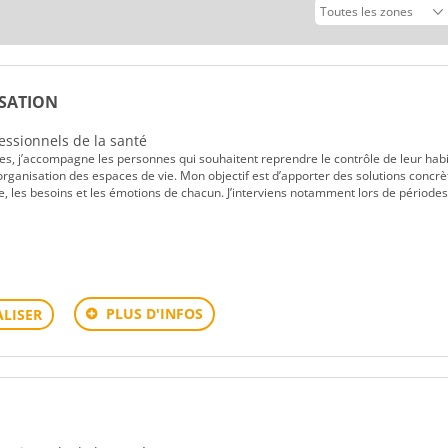
ISATION
fessionnels de la santé
s, j’accompagne les personnes qui souhaitent reprendre le contrôle de leur habi
organisation des espaces de vie. Mon objectif est d’apporter des solutions concrè
e, les besoins et les émotions de chacun. J’interviens notamment lors de période
S
PLUS D'INFOS
LISER