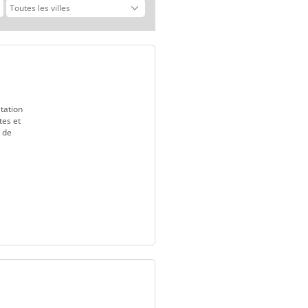
tation
tes et
s de