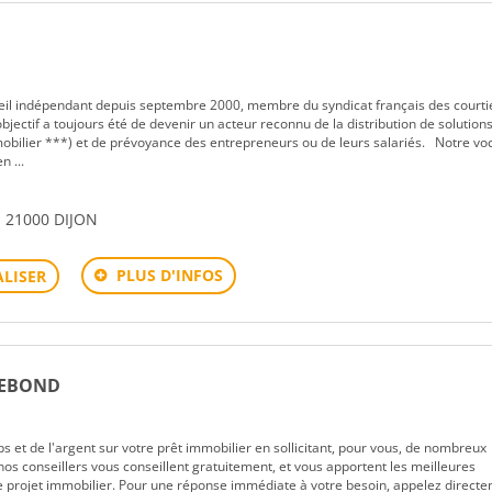
s
 indépendant depuis septembre 2000, membre du syndicat français des courti
bjectif a toujours été de devenir un acteur reconnu de la distribution de solution
obilier ***) et de prévoyance des entrepreneurs ou de leurs salariés. Notre voc
 ...
n 21000 DIJON
PLUS D'INFOS
LISER
REBOND
s
 et de l'argent sur votre prêt immobilier en sollicitant, pour vous, de nombreux
nos conseillers vous conseillent gratuitement, et vous apportent les meilleures
e projet immobilier. Pour une réponse immédiate à votre besoin, appelez direct