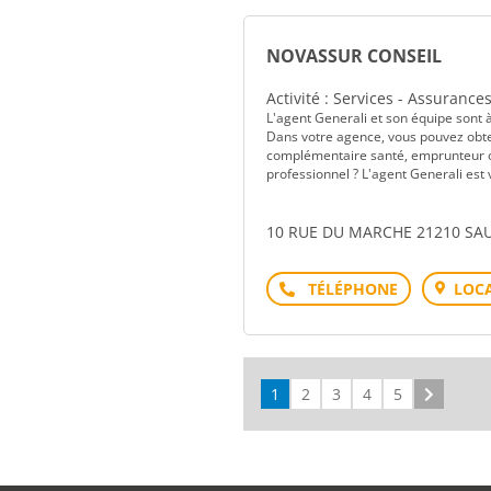
NOVASSUR CONSEIL
Activité : Services - Assurance
L'agent Generali et son équipe sont 
Dans votre agence, vous pouvez obten
complémentaire santé, emprunteur ou
professionnel ? L'agent Generali est v
10 RUE DU MARCHE 21210 SA
Téléphone
LOCA
1
2
3
4
5
Suivant