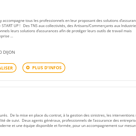
s
 accompagne tous les professionnels en leur proposant des solutions d’assura
 START UP ! Des TNS aux collectivités, des Artisans/Commerçants aux Industri
nels leurs solutions d’assurances afin de protéger leurs outils de travail mais
rise ...
0 DIJON
PLUS D'INFOS
LISER
s
és. De la mise en place du contrat, à la gestion des sinistres, les interventions 
alité de suivi. Deux agents généraux, professionnels de l’assurance des entrepris
derne et une équipe disponible et formée, pour un accompagnement sur mesure