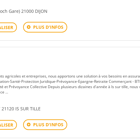
Foch Gare) 21000 DIJON
PLUS D'INFOS
LISER
s
ants agricoles et entreprises, nous apportons une solution à vos besoins en assur
itation-Santé-Protection Juridique-Prévoyance-Epargne-Retraite Commerçant - BT
té et Prévoyance Collective Depuis plusieurs dizaines d'année à Is sur tille, nous
e ...
1120 IS SUR TILLE
PLUS D'INFOS
LISER