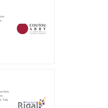
nces
es
se font
es
. Tels