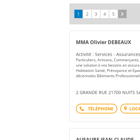
1
2
3
4
5
Suivant
MMA Olivier DEBEAUX
Activité : Services - Assurance
Particuliers, Artisans, Commerçants, 
une solution à vos besoins en assuran
Habitation Santé, Prévoyance et Epar
décennales Bâtiments Professionnels 
2 GRANDE RUE 21700 NUITS 
Téléphone
LOCA
AUFAURE JEAN-CLAUDE