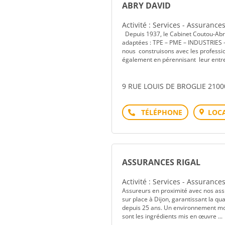
ABRY DAVID
Activité : Services - Assurance
Depuis 1937, le Cabinet Coutou-Abry
adaptées : TPE – PME – INDUSTRIES –
nous construisons avec les profession
également en pérennisant leur entrep
9 RUE LOUIS DE BROGLIE 2100
Téléphone
LOCA
ASSURANCES RIGAL
Activité : Services - Assurance
Assureurs en proximité avec nos assur
sur place à Dijon, garantissant la qu
depuis 25 ans. Un environnement mo
sont les ingrédients mis en œuvre ...