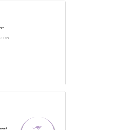
ers
s
ation,
ement