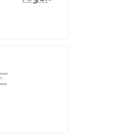
ances
P -
 vous