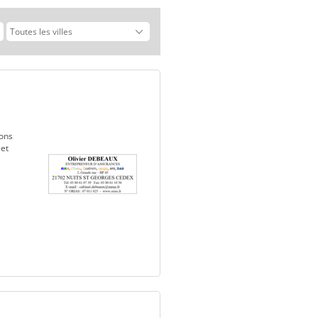
tons
 et