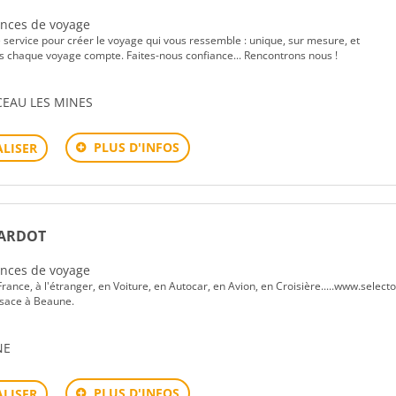
gences de voyage
e service pour créer le voyage qui vous ressemble : unique, sur mesure, et
s chaque voyage compte. Faites-nous confiance... Rencontrons nous !
EAU LES MINES
PLUS D'INFOS
LISER
RARDOT
gences de voyage
rance, à l'étranger, en Voiture, en Autocar, en Avion, en Croisière.....www.selecto
lsace à Beaune.
NE
PLUS D'INFOS
LISER