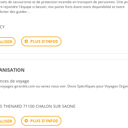
evets de secourisme et de protection incendie en transport de personnes. Une je
nt rejoindre l'équipe si besoin, nos points forts étant notre disponibilité et notre
iter des guides ...
RCY
PLUS D'INFOS
LISER
ANISATION
gences de voyage
voyages-girardot.com ou venez nous voir. Devis Spécifiques pour Voyages Orga
UES THENARD 71100 CHALON SUR SAONE
PLUS D'INFOS
LISER