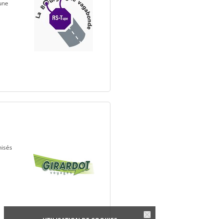
une
nisés