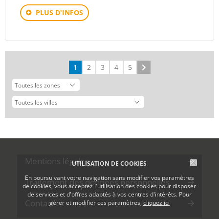
PLUS D'INFOS
1
2
3
4
5
Suivant
Mentions légales
UTILISATION DE COOKIES
En poursuivant votre navigation sans modifier vos paramètres
Traitement des données personnelles
de cookies, vous acceptez l'utilisation des cookies pour disposer
de services et d'offres adaptés à vos centres d'intérêts. Pour
Contact
gérer et modifier ces paramètres,
cliquez ici